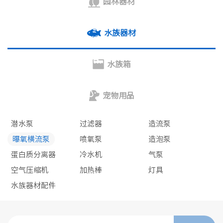
园林器材
水族器材
水族箱
宠物用品
潜水泵
过滤器
造流泵
曝氧横流泵
喷氧泵
造泡泵
蛋白质分离器
冷水机
气泵
空气压缩机
加热棒
灯具
水族器材配件