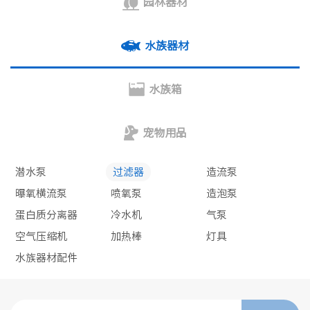
园林器材
水族器材
水族箱
宠物用品
潜水泵
过滤器
造流泵
曝氧横流泵
喷氧泵
造泡泵
蛋白质分离器
冷水机
气泵
空气压缩机
加热棒
灯具
水族器材配件