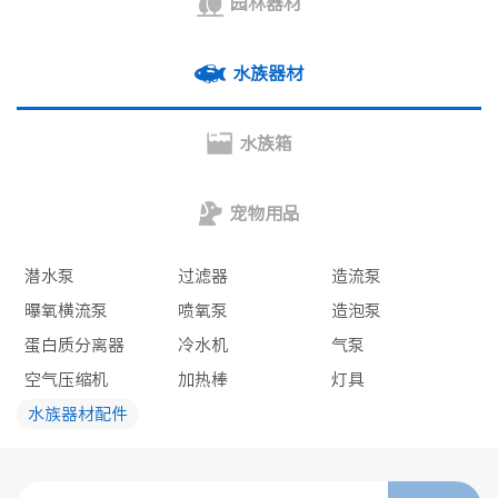
园林器材
水族器材
水族箱
宠物用品
潜水泵
过滤器
造流泵
曝氧横流泵
喷氧泵
造泡泵
蛋白质分离器
冷水机
气泵
空气压缩机
加热棒
灯具
水族器材配件