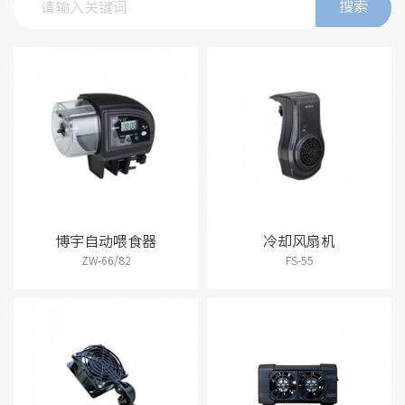
搜索
博宇自动喂食器
冷却风扇机
ZW-66/82
FS-55