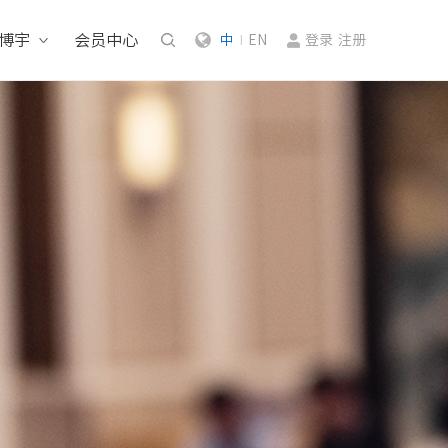
博宇
会员中心
中
EN
登录
注册
|