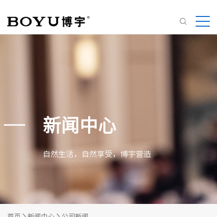
新闻中心
自然生活，自然享受，博宇营造
首页
新闻中心
公司新闻