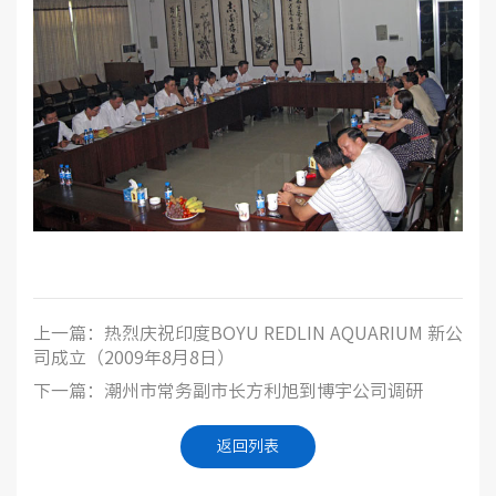
上一篇：热烈庆祝印度BOYU REDLIN AQUARIUM 新公
司成立（2009年8月8日）
下一篇：潮州市常务副市长方利旭到博宇公司调研
返回列表