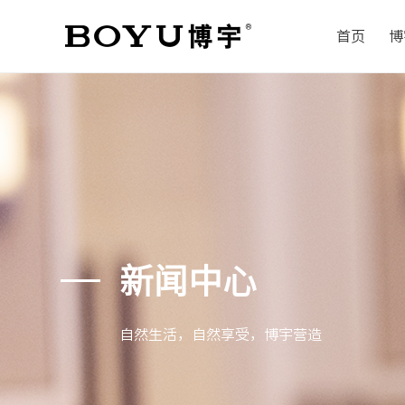
首页
博
新闻中心
自然生活，自然享受，博宇营造