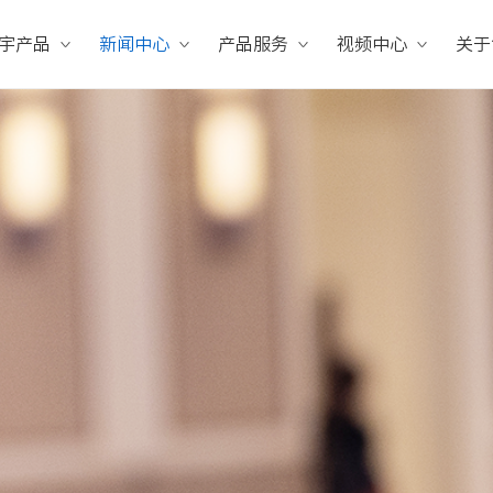
宇产品
新闻中心
产品服务
视频中心
关于