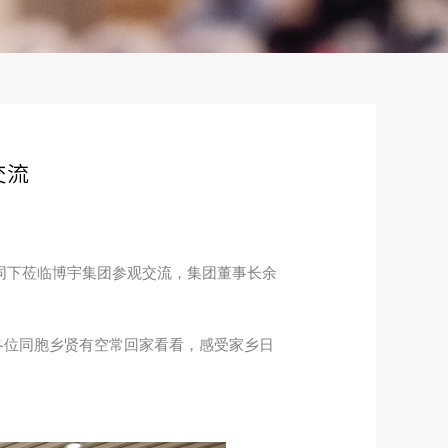
交流
同下
莅临
博宇集团
参观交流
，集团董事长余
位同胞乡贤有空常回家看看，感受家乡日