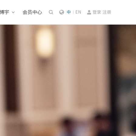
博宇
会员中心
中
EN
登录
注册
|