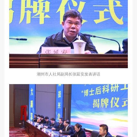
潮州市人社局副局长张延安发表讲话