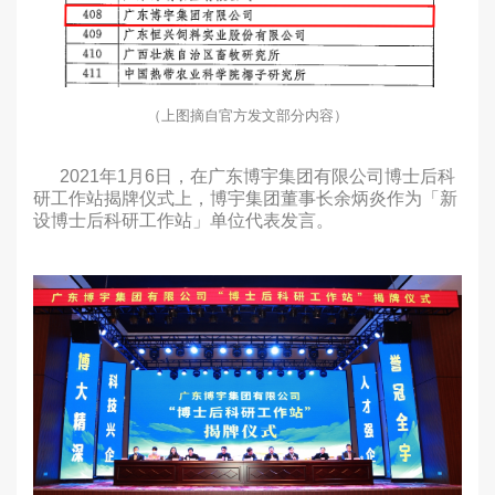
（上图摘自官方发文部分内容）
2021年1月6日，在广东博宇集团有限公司博士后科
研工作站揭牌仪式上，博宇集团董事长余炳炎作为「新
设博士后科研工作站」单位代表发言。